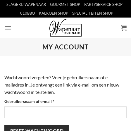
Ga
SLAGERIJ WAPENAAR
GOURMET SHOP
PARTYSERVICE SHOP
naar
010BBQ
KALKOEN SHOP
SPECIALITEITEN SHOP
inhoud
MY ACCOUNT
Wachtwoord vergeten? Voer je gebruikersnaam of e-
mailadres in. Je ontvangt een link via e-mail om een nieuw
wachtwoord in te stellen.
Vereist
Gebruikersnaam of e-mail
*
RESET WACHTWOORD