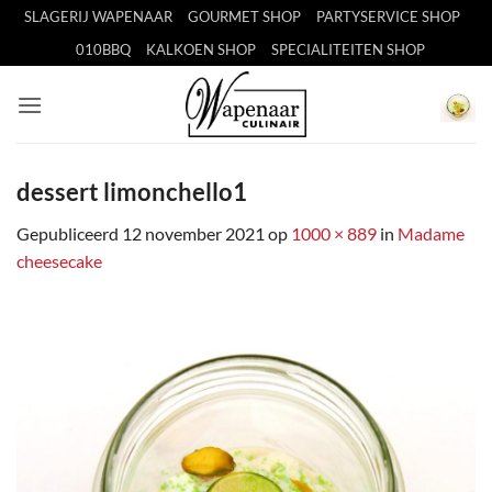
Ga
SLAGERIJ WAPENAAR
GOURMET SHOP
PARTYSERVICE SHOP
naar
010BBQ
KALKOEN SHOP
SPECIALITEITEN SHOP
inhoud
dessert limonchello1
Gepubliceerd
12 november 2021
op
1000 × 889
in
Madame
cheesecake