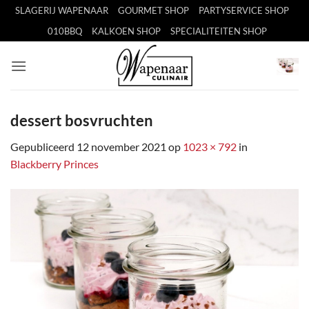
Ga
SLAGERIJ WAPENAAR
GOURMET SHOP
PARTYSERVICE SHOP
naar
010BBQ
KALKOEN SHOP
SPECIALITEITEN SHOP
inhoud
dessert bosvruchten
Gepubliceerd
12 november 2021
op
1023 × 792
in
Blackberry Princes