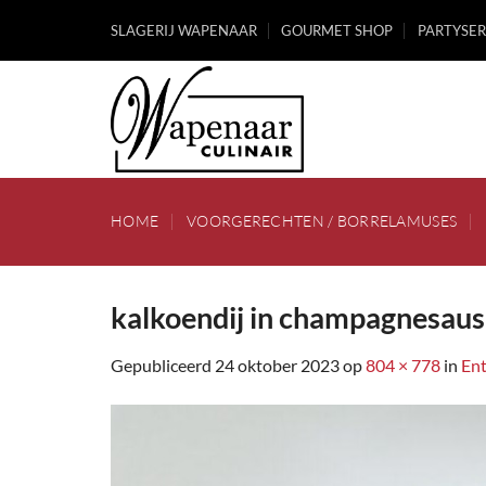
Ga
SLAGERIJ WAPENAAR
GOURMET SHOP
PARTYSER
naar
inhoud
HOME
VOORGERECHTEN / BORRELAMUSES
kalkoendij in champagnesaus
Gepubliceerd
24 oktober 2023
op
804 × 778
in
Ent