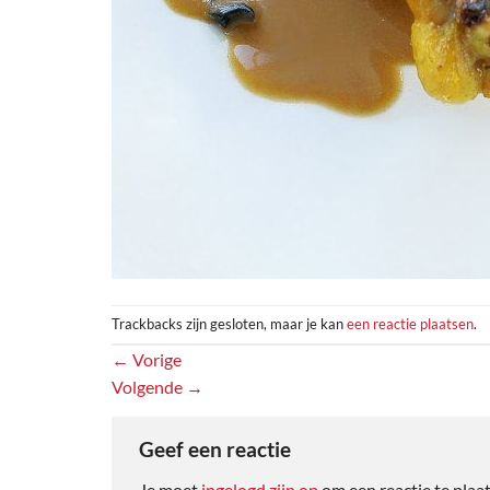
Trackbacks zijn gesloten, maar je kan
een reactie plaatsen
.
←
Vorige
Volgende
→
Geef een reactie
Je moet
ingelogd zijn op
om een reactie te plaa