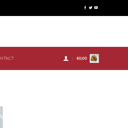
NTACT
€
0,00