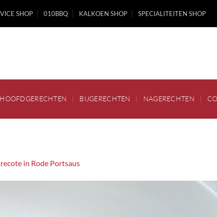
VICE SHOP
010BBQ
KALKOEN SHOP
SPECIALITEITEN SHOP
HOOFDGERECHTEN
BIJGERECHTEN
NAGERECHTEN
CO
recote in Rode Portsaus