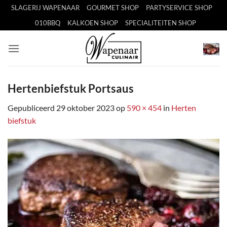
Ga
SLAGERIJ WAPENAAR
GOURMET SHOP
PARTYSERVICE SHOP
naar
010BBQ
KALKOEN SHOP
SPECIALITEITEN SHOP
inhoud
Hertenbiefstuk Portsaus
Gepubliceerd
29 oktober 2023
op
590 × 454
in
Herten
biefstuk