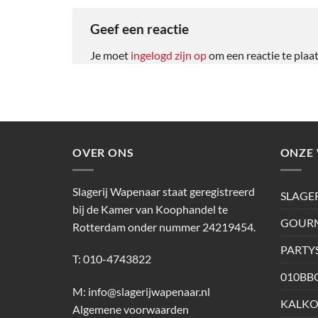
Geef een reactie
Je moet
ingelogd zijn op
om een reactie te plaa
OVER ONS
ONZE 
Slagerij Wapenaar staat geregistreerd
SLAGE
bij de Kamer van Koophandel te
GOURM
Rotterdam onder nummer 24219454.
PARTY
T: 010-4743822
010BB
M:
info@slagerijwapenaar.nl
KALKO
Algemene voorwaarden