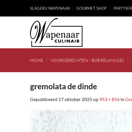
Ga
SLAGERIJ WAPENAAR
GOURMET SHOP
PARTYSER
naar
inhoud
HOME
VOORGERECHTEN / BORRELAMUSES
gremolata de dinde
Gepubliceerd
17 oktober 2025
op
953 × 856
in
Gr