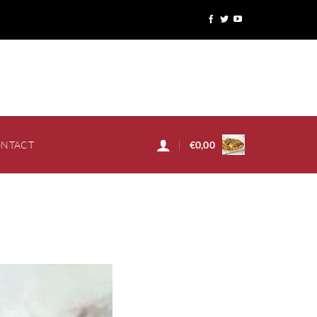
NTACT
€
0,00