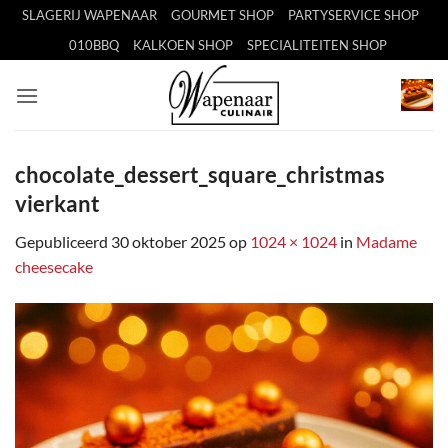
Ga
SLAGERIJ WAPENAAR
GOURMET SHOP
PARTYSERVICE SHOP
naar
010BBQ
KALKOEN SHOP
SPECIALITEITEN SHOP
inhoud
chocolate_dessert_square_christmas
vierkant
Gepubliceerd
30 oktober 2025
op
1024 × 1024
in
Madame
cheesecake