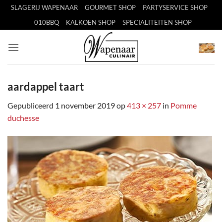
Ga
SLAGERIJ WAPENAAR
GOURMET SHOP
PARTYSERVICE SHOP
naar
010BBQ
KALKOEN SHOP
SPECIALITEITEN SHOP
inhoud
aardappel taart
Gepubliceerd
1 november 2019
op
413 × 257
in
Pomme
duchesse