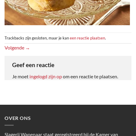
Trackbacks zijn gesloten, maar je kan
een reactie plaatsen
.
Volgende
→
Geef een reactie
Je moet
ingelogd zijn op
om een reactie te plaatsen.
OVER ONS
Slagerij Wapenaar staat geregistreerd bij de Kamer van