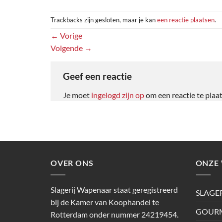
Trackbacks zijn gesloten, maar je kan
een reactie plaatsen
.
←
Vorige
Volgende
→
Geef een reactie
Je moet
ingelogd zijn op
om een reactie te plaa
OVER ONS
ONZE 
Slagerij Wapenaar staat geregistreerd
SLAGE
bij de Kamer van Koophandel te
GOURM
Rotterdam onder nummer 24219454.