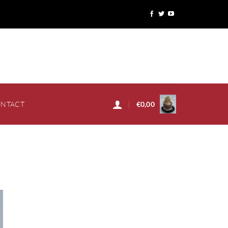
NTACT
€
0,00