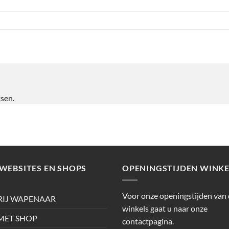
tsen.
WEBSITES EN SHOPS
OPENINGSTIJDEN WINKE
Voor onze openingstijden van
RIJ WAPENAAR
winkels gaat u naar onze
ET SHOP
contactpagina.