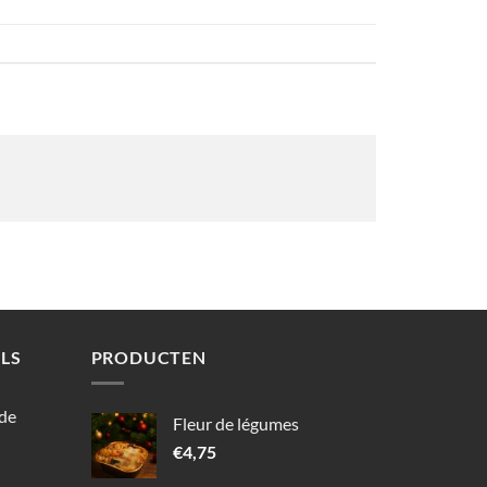
LS
PRODUCTEN
 de
Fleur de légumes
€
4,75