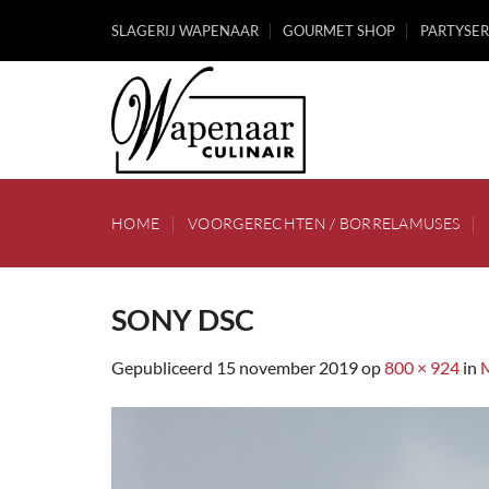
Ga
SLAGERIJ WAPENAAR
GOURMET SHOP
PARTYSER
naar
inhoud
HOME
VOORGERECHTEN / BORRELAMUSES
SONY DSC
Gepubliceerd
15 november 2019
op
800 × 924
in