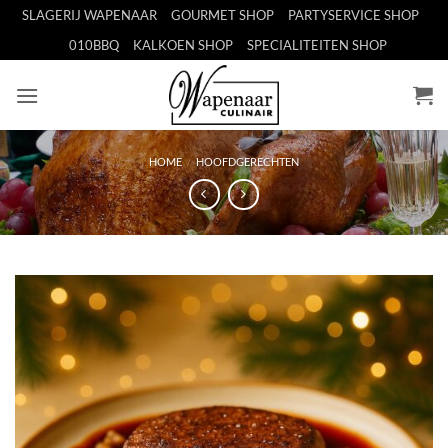
Ga
SLAGERIJ WAPENAAR
GOURMET SHOP
PARTYSERVICE SHOP
naar
010BBQ
KALKOEN SHOP
SPECIALITEITEN SHOP
inhoud
HOME
/
HOOFDGERECHTEN