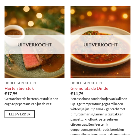
UITVERKOCHT
UITVERKOCHT
HOOFDGERECHTEN
HOOFDGERECHTEN
Herten biefstuk
Gremolata de Dinde
€
17,95
€
14,75
Getrancheerde hertenbiefstuk in een
Een ossobuco zonder botje van kalkoen.
cognac pepersaus van jus de veau.
Op lage temperatuur gegaard in een
wittewijn-jus. Op smaak gebracht met
LEES VERDER
tijm, rozemarijn, laurier, uitgebakken
pancetta, knoflook, peterselie en
citroenrasp. Een feestelijk
eenpersoonsgerecht, reeds bereid en
eenvoudig op te warmen in de magnetron