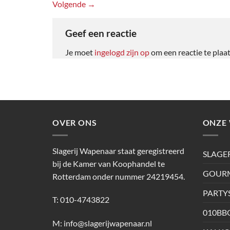
Volgende
→
Geef een reactie
Je moet
ingelogd zijn op
om een reactie te plaa
OVER ONS
ONZE 
Slagerij Wapenaar staat geregistreerd
SLAGE
bij de Kamer van Koophandel te
GOURM
Rotterdam onder nummer 24219454.
PARTY
T: 010-4743822
010BB
M:
info@slagerijwapenaar.nl