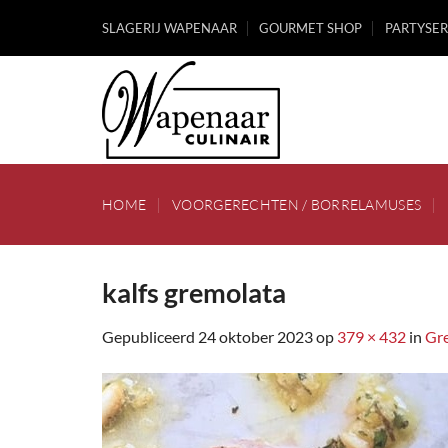
Ga
SLAGERIJ WAPENAAR
GOURMET SHOP
PARTYSER
naar
inhoud
HOME
VOORGERECHTEN / BORRELAMUSES
kalfs gremolata
Gepubliceerd
24 oktober 2023
op
379 × 432
in
Gr