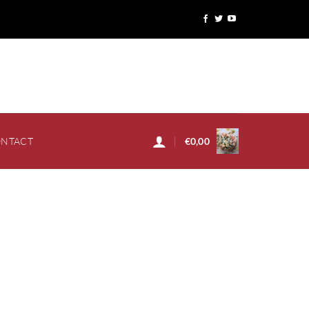
NTACT
€
0,00