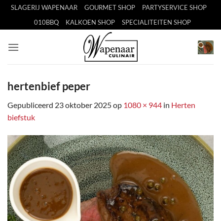
Ga
SLAGERIJ WAPENAAR
GOURMET SHOP
PARTYSERVICE SHOP
naar
010BBQ
KALKOEN SHOP
SPECIALITEITEN SHOP
inhoud
hertenbief peper
Gepubliceerd
23 oktober 2025
op
1080 × 944
in
Herten
biefstuk