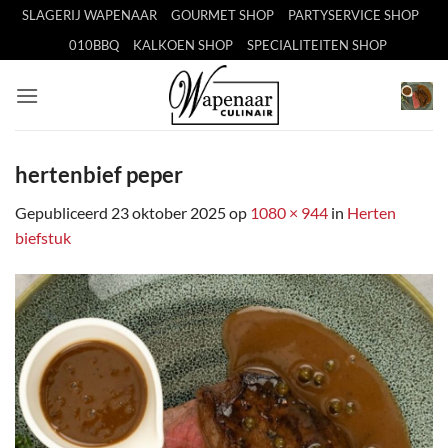
Ga
SLAGERIJ WAPENAAR
GOURMET SHOP
PARTYSERVICE SHOP
naar
010BBQ
KALKOEN SHOP
SPECIALITEITEN SHOP
inhoud
hertenbief peper
Gepubliceerd
23 oktober 2025
op
1080 × 944
in
Herten
biefstuk