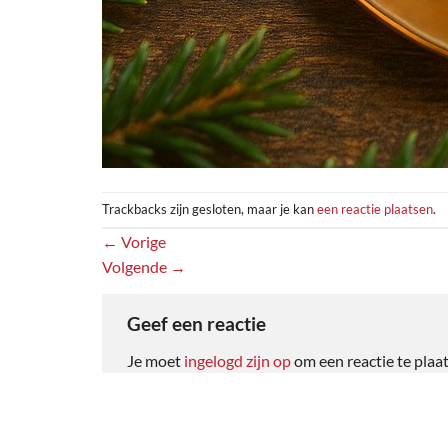
Trackbacks zijn gesloten, maar je kan
een reactie plaatsen
.
←
Vorige
Volgende
→
Geef een reactie
Je moet
ingelogd zijn op
om een reactie te plaa