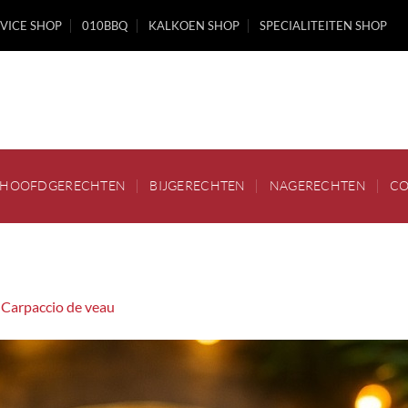
VICE SHOP
010BBQ
KALKOEN SHOP
SPECIALITEITEN SHOP
HOOFDGERECHTEN
BIJGERECHTEN
NAGERECHTEN
CO
n
Carpaccio de veau