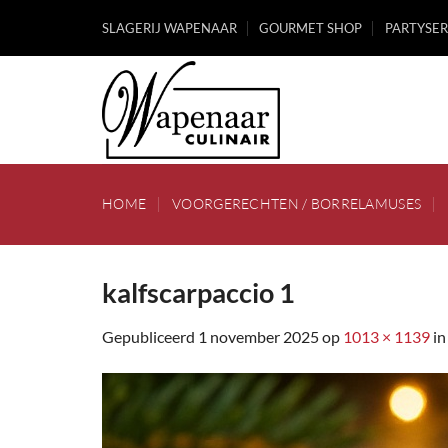
Ga
SLAGERIJ WAPENAAR
GOURMET SHOP
PARTYSER
naar
inhoud
HOME
VOORGERECHTEN / BORRELAMUSES
kalfscarpaccio 1
Gepubliceerd
1 november 2025
op
1013 × 1139
i