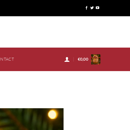
NTACT
€
0,00