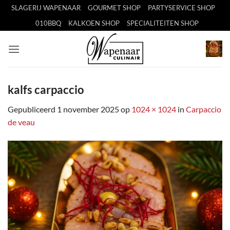
Ga
SLAGERIJ WAPENAAR
GOURMET SHOP
PARTYSERVICE SHOP
naar
010BBQ
KALKOEN SHOP
SPECIALITEITEN SHOP
inhoud
kalfs carpaccio
Gepubliceerd
1 november 2025
op
1024 × 1024
in
Carpaccio
de veau