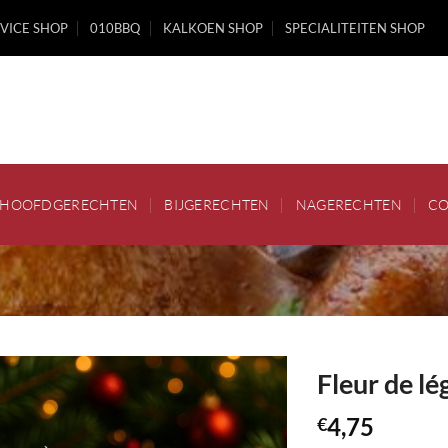
VICE SHOP
010BBQ
KALKOEN SHOP
SPECIALITEITEN SHOP
HOOFDGERECHTEN
BIJGERECHTEN
NAGERECHTEN
CO
Fleur de l
4,75
€