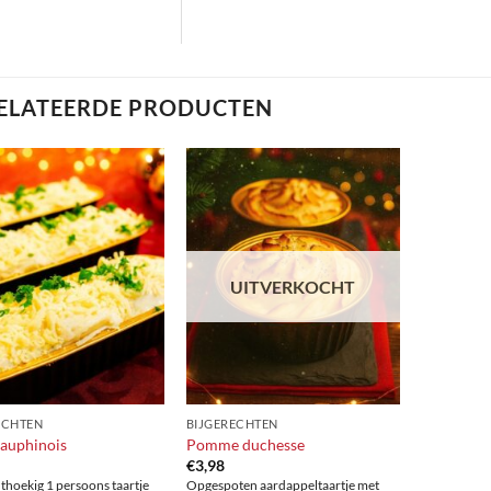
ELATEERDE PRODUCTEN
UITVERKOCHT
ECHTEN
BIJGERECHTEN
Dauphinois
Pomme duchesse
€
3,98
thoekig 1 persoons taartje
Opgespoten aardappeltaartje met