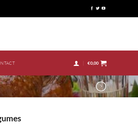
NTACT
€
0,00
égumes