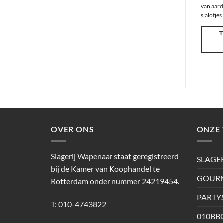
van aard
sjalotjes
OVER ONS
ONZE 
Slagerij Wapenaar staat geregistreerd
SLAGE
bij de Kamer van Koophandel te
GOURM
Rotterdam onder nummer 24219454.
PARTY
T: 010-4743822
010BB