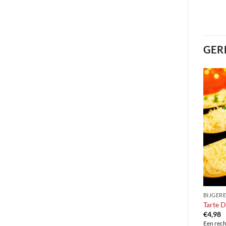
GER
BIJGER
Tarte 
€
4,98
Een rech