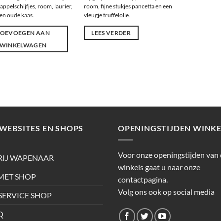
appelschijfjes, room, laurier,
room, fijne stukjes pancetta en een
 en oude kaas.
vleugje truffelolie.
TOEVOEGEN AAN
LEES VERDER
WINKELWAGEN
WEBSITES EN SHOPS
OPENINGSTIJDEN WINKE
Voor onze openingstijden van
RIJ WAPENAAR
winkels gaat u naar onze
ET SHOP
contactpagina.
Volg ons ook op social media
SERVICE SHOP
Q