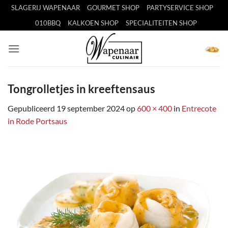
Ga
SLAGERIJ WAPENAAR
GOURMET SHOP
PARTYSERVICE SHOP
naar
010BBQ
KALKOEN SHOP
SPECIALITEITEN SHOP
inhoud
Tongrolletjes in kreeftensaus
Gepubliceerd
19 september 2024
op
600 × 400
in
Entrecote
in Rode Portsaus